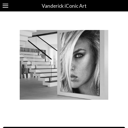
Vanderick iConic Art